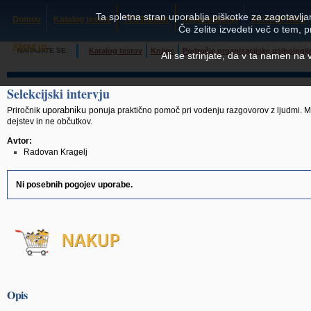
Ta spletna stran uporablja piškotke za zagotavljan
Domov
Katalog testov
TESTcenter
Usposabljanja
SCHUHFRIED
Če želite izvedeti več o tem, 
About us
NAHAJATE SE:
Katalog testov
Knjige
Področje organizacijske psihologij
Ali se strinjate, da v ta namen na
Selekcijski intervju
uporabniku
Priročnik
ponuja praktično pomoč pri vodenju razgovorov z ljudmi. M
dejstev in ne občutkov.
Avtor:
Radovan Kragelj
Ni posebnih pogojev uporabe.
Opis