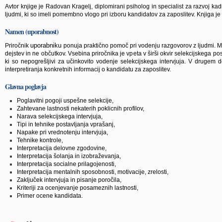
Avtor knjige je Radovan Kragelj, diplomirani psiholog in specialist za razvoj kad
ljudmi, ki so imeli pomembno vlogo pri izboru kandidatov za zaposlitev. Knjiga je 
Namen (uporabnost)
uporabniku
Priročnik
ponuja praktično pomoč pri vodenju razgovorov z ljudmi. M
dejstev in ne občutkov. Vsebina priročnika je vpeta v širši okvir selekcijskega p
ki so nepogrešljivi za učinkovito vodenje selekcijskega intervjuja. V drugem
interpretiranja konkretnih informacij o kandidatu za zaposlitev.
Glavna poglavja
Poglavitni pogoji uspešne selekcije,
Zahtevane lastnosti nekaterih poklicnih profilov,
Narava selekcijskega intervjuja,
Tipi in tehnike postavljanja vprašanj,
Napake pri vrednotenju intervjuja,
Tehnike kontrole,
Interpretacija delovne zgodovine,
Interpretacija šolanja in izobraževanja,
Interpretacija socialne prilagojenosti,
Interpretacija mentalnih sposobnosti, motivacije, zrelosti,
Zaključek intervjuja in pisanje poročila,
Kriteriji za ocenjevanje posameznih lastnosti,
Primer ocene kandidata.