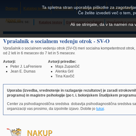
Ta spletna stran uporablja piškotke za zagotavljan
Domov
Katalog testov
TESTcenter
Usposabljanja
SCHUHFRIED
Če želite izvedeti več o tem, 
About us
NAHAJATE SE:
Katalog testov
Osebnostni vprašalniki
Vprašalnik o soci
Ali se strinjate, da v ta namen na
Vprašalnik o socialnem vedenju otrok - SV-O
Vprašalnik o socialnem vedenju otrok (SV-O) meri socialna kompetentnost otrok, 
od 2 leti in 6 mesecev do 7 let in 5 mesecev.
Avtorji:
Avtorji priredbe:
Peter J. LaFreniere
Maja Zupančič
Jean E. Dumas
Alenka Gril
Tina Kavčič
Uporaba (izvedba, vrednotenje in razlaganje rezultatov) je zaradi strokovn
programu) in magistre psihologije (po t. i. bolonjskem študijskem programu
Center za psihodiagnostična sredstva dobavlja psihodiagnostična sredstva s
organizaciji vas prosimo, da izpolnite izjavo. Dobite jo
tukaj
.