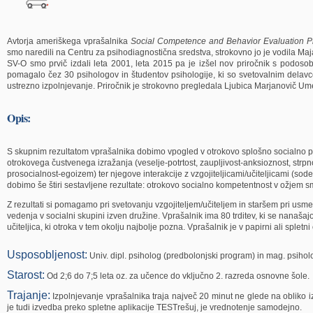
Avtorja ameriškega vprašalnika
Social Competence and Behavior Evaluation P
smo naredili na Centru za psihodiagnostična sredstva, strokovno jo je vodila Maja
SV-O smo prvič izdali leta 2001, leta 2015 pa je izšel nov priročnik s podoso
pomagalo čez 30 psihologov in študentov psihologije, ki so svetovalnim delavcem,
ustrezno izpolnjevanje. Priročnik je strokovno pregledala Ljubica Marjanovič Um
Opis:
S skupnim rezultatom vprašalnika dobimo vpogled v otrokovo splošno socialno pril
otrokovega čustvenega izražanja (veselje-potrtost, zaupljivost-anksioznost, strpno
prosocialnost-egoizem) ter njegove interakcije z vzgojiteljicami/učiteljicami (s
dobimo še štiri sestavljene rezultate: otrokovo socialno kompetentnost v ožjem s
Z rezultati si pomagamo pri svetovanju vzgojiteljem/učiteljem in staršem pri us
vedenja v socialni skupini izven družine. Vprašalnik ima 80 trditev, ki se nanašajo 
učiteljica, ki otroka v tem okolju najbolje pozna. Vprašalnik je v papirni ali spletni 
Usposobljenost:
Univ. dipl. psiholog (predbolonjski program) in mag. psiholo
Starost:
Od 2;6 do 7;5 leta oz. za učence do vključno 2. razreda osnovne šole.
Trajanje:
Izpolnjevanje vprašalnika traja največ 20 minut ne glede na obliko iz
je tudi izvedba preko spletne aplikacije TESTrešuj, je vrednotenje samodejno.