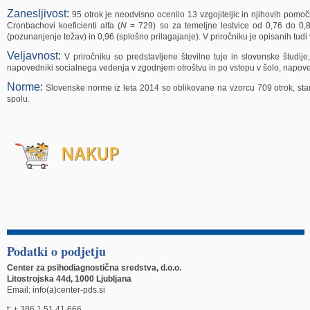
Zanesljivost:
95 otrok je neodvisno ocenilo 13 vzgojiteljic in njihovih pomo
Cronbachovi koeficienti alfa (
N
= 729) so za temeljne lestvice od 0,76 do 0,88
(pozunanjenje težav) in 0,96 (splošno prilagajanje). V priročniku je opisanih tudi 
Veljavnost:
V priročniku so predstavljene številne tuje in slovenske študije, k
napovedniki socialnega vedenja v zgodnjem otroštvu in po vstopu v šolo, napov
Norme:
Slovenske norme iz leta 2014 so oblikovane na vzorcu 709 otrok, star
spolu.
Podatki o podjetju
Center za psihodiagnostična sredstva, d.o.o.
Litostrojska 44d, 1000 Ljubljana
Email: info(a)center-pds.si
t: + 386 1 51 41 666