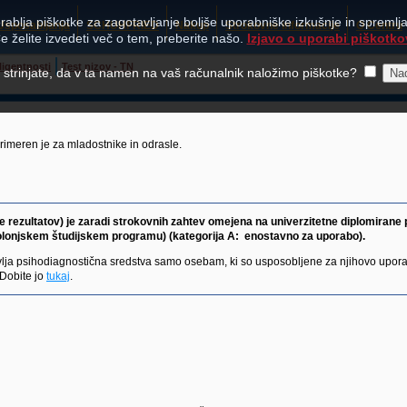
rablja piškotke za zagotavljanje boljše uporabniške izkušnje in spremljan
Usposabljanja
SCHUHFRIED
Nakup
Strokovne informacije
O Centru
e želite izvedeti več o tem, preberite našo.
Izjavo o uporabi piškotko
eligentnosti
Test nizov - TN
e strinjate, da v ta namen na vaš računalnik naložimo piškotke?
rimeren je za mladostnike in odrasle.
e rezultatov) je zaradi strokovnih zahtev omejena na univerzitetne diplomirane 
 bolonjskem študijskem programu) (kategorija A: enostavno za uporabo).
lja psihodiagnostična sredstva samo osebam, ki so usposobljene za njihovo upora
 Dobite jo
tukaj
.