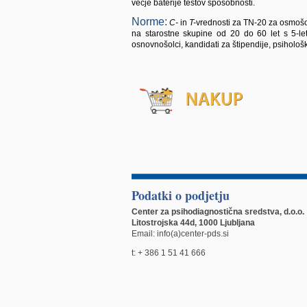
večje baterije testov sposobnosti.
Norme:
C-
in
T-
vrednosti za TN-20 za osmošo
na starostne skupine od 20 do 60 let s 5-letn
osnovnošolci, kandidati za štipendije, psihološ
Podatki o podjetju
Center za psihodiagnostična sredstva, d.o.o.
Litostrojska 44d, 1000 Ljubljana
Email: info(a)center-pds.si
t: + 386 1 51 41 666