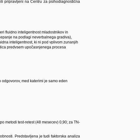
bili pripravljeni na Centru za psihodiagnostična
meri fluidno inteligentnost mladostnikov in
klepanje na podlagi neverbalnega gradiva),
idna inteligentnost, ki ni pod vplivom zunanjih
sledica predvsem upočasnjenega procesa
ganih odgovorov, med katerimi je samo eden
 po metodi test-retest (48 mesecev) 0,90; za TN-
obnosti. Predstavljena je tudi faktorska analiza