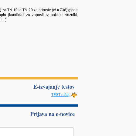
) za TN-10 in TN-20 za odrasle (
N
= 736) glede
in (kandidati za zaposlitev, poklicni vozniki,
...).
E-izvajanje testov
TEST-rešuj
Prijava na e-novice