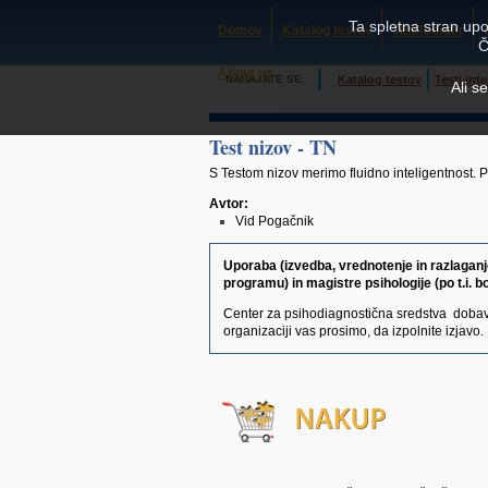
Ta spletna stran upo
Domov
Katalog testov
TESTcenter
Č
About us
NAHAJATE SE:
Katalog testov
Testi int
Ali s
Test nizov - TN
S Testom nizov merimo fluidno inteligentnost. P
Avtor:
Vid Pogačnik
Uporaba (izvedba, vrednotenje in razlaganj
programu) in magistre psihologije (po t.i.
Center za psihodiagnostična sredstva dobav
organizaciji vas prosimo, da izpolnite izjavo.