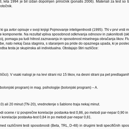
, leta 1994 je bil izdan dopolnjen priročnik (ponatis 2006). Materiali za test so 
otočnik.
ki ga avtor opisuje v svoji knjigi Pojmovanje inteligentnosti (1995). TN v prvi vrsti 
ke komponente. Na rezultat vpliva sposobnost odkrivanja odnosov in zakonitosti (s
ij, pomaga pa tudi hitrost zaznavanja in sposobnost miselnega obračanja likov. Flu
 dobe, nato nekaj časa stagnira, s staranjem pa pride do opaznega upada, ki je po
dba testa je skupinska ali individualna. Obstajajo štiri različice:
azličici). V vsaki nalogi je na levi strani niz 15 likov, na desni strani pa pet predla
dbolonjski program) in mag. psihologije (bolonjski program) – A.
 ali 20 minut (TN-20), vrednotenje s šablono traja nekaj minut.
odi ocene
r
iz povprečne korelacije postavka-test 0,86, po metodi par-nepar 0,90 in
 korelacije postavka-test 0,84 in po metodi par-nepar 0,81.
ed različnimi testi sposobnosti (Beta, TRL, D-48) in drugimi testi specifičnih spos