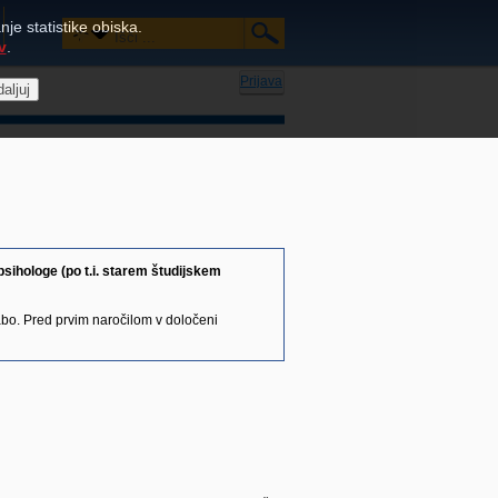
je statistike obiska.
v
.
Prijava
psihologe (po t.i. starem študijskem
bo. Pred prvim naročilom v določeni