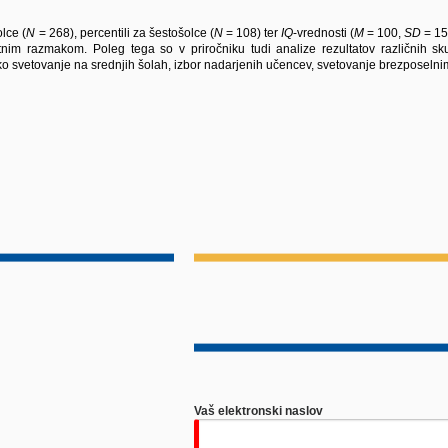
lce (
N
= 268), percentili za šestošolce (
N
= 108) ter
IQ
-vrednosti (
M
= 100,
SD
= 15
im razmakom. Poleg tega so v priročniku tudi analize rezultatov različnih skup
ko svetovanje na srednjih šolah, izbor nadarjenih učencev, svetovanje brezposelnim 
Vaš elektronski naslov