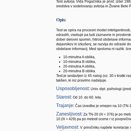
Test avtorja Vida Pogačnika je prvič izšel 1983
sredstva v sodelovanju avtorja in Živane Bele P
Opis:
Test se opira na procesni model inteligentnosti, 
odraslih, vsebuje pa tudi zaznavne in prostors
dober delovni spomin, hitrost obdelave informac
dejavnikov in izkušenj, se razvija do odrasle
obdelave informacij. Med spoloma ni razlik. Izve
10-minutna A oblika,
10-minutna B oblika,
20-minutna A oblika,
20-minutna B oblika.
Test je sestavljen iz 45 nalog (oz. 30 v kratki r
takšen, ki niz pravilno nadaljuje.
Usposobljenost:
Univ. dipl. psihologi (pre
Starost:
Od 10. do 60. leta.
Trajanje:
Čas izvedbe je omejen na 10 (TN-10)
Zanesljivost:
Z
a TN-20 (
N
= 376) je po met
10 (
N
= 429) pa po metodi ocene
r
iz povprečne
V
eljavnost:
V priročniku najdete korelacije m