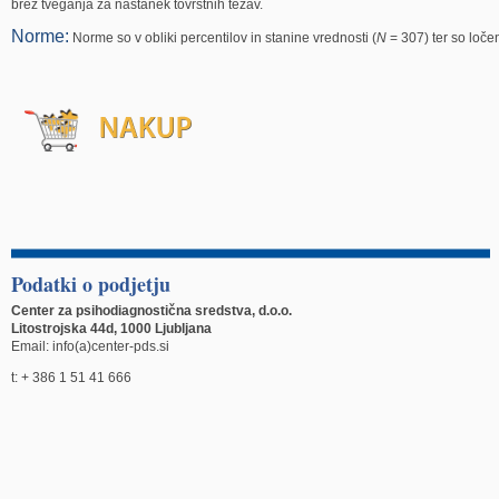
brez tveganja za nastanek tovrstnih težav.
Norme
:
Norme so v obliki percentilov in stanine vrednosti (
N
= 307) ter so ločen
Podatki o podjetju
Center za psihodiagnostična sredstva, d.o.o.
Litostrojska 44d, 1000 Ljubljana
Email: info(a)center-pds.si
t: + 386 1 51 41 666