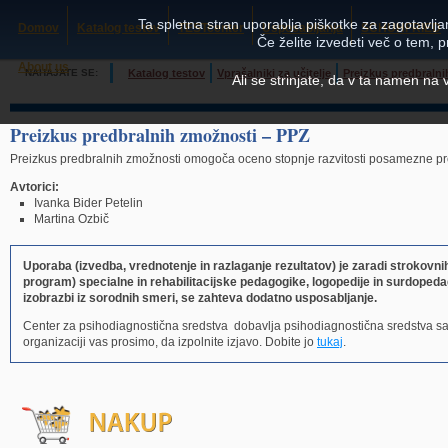
Ta spletna stran uporablja piškotke za zagotavljan
Domov
Katalog testov
TESTcenter
Usposabljanja
SCHUHFRIED
Če želite izvedeti več o tem, 
About us
NAHAJATE SE:
Katalog testov
Vprašalniki za učitelje
Preizkus predbraln
Ali se strinjate, da v ta namen na
Preizkus predbralnih zmožnosti – PPZ
Preizkus predbralnih zmožnosti omogoča oceno stopnje razvitosti posamezne predb
Avtorici:
Ivanka Bider Petelin
Martina Ozbič
Uporaba (izvedba, vrednotenje in razlaganje rezultatov) je zaradi strokovn
program) specialne in rehabilitacijske pedagogike, logopedije in surdopedag
izobrazbi iz sorodnih smeri, se zahteva dodatno usposabljanje.
Center za psihodiagnostična sredstva dobavlja psihodiagnostična sredstva s
organizaciji vas prosimo, da izpolnite izjavo. Dobite jo
tukaj
.