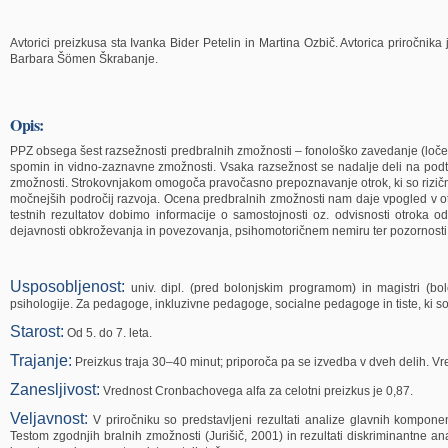
Avtorici preizkusa sta Ivanka Bider Petelin in Martina Ozbič. Avtorica priročnika 
Barbara Šömen Škrabanje.
Opis:
PPZ obsega šest razsežnosti predbralnih zmožnosti – fonološko zavedanje (ločeno 
spomin in vidno-zaznavne zmožnosti. Vsaka razsežnost se nadalje deli na pod
zmožnosti. Strokovnjakom omogoča pravočasno prepoznavanje otrok, ki so rizični 
močnejših področij razvoja. Ocena predbralnih zmožnosti nam daje vpogled v ot
testnih rezultatov dobimo informacije o samostojnosti oz. odvisnosti otroka o
dejavnosti obkroževanja in povezovanja, psihomotoričnem nemiru ter pozornosti i
Usposobljenost:
univ. dipl. (pred bolonjskim programom) in magistri (bol
psihologije. Za pedagoge, inkluzivne pedagoge, socialne pedagoge in tiste, ki s
Starost:
Od 5. do 7. leta.
Trajanje:
Preizkus traja 30–40 minut; priporoča pa se izvedba v dveh delih. Vre
Zanesljivost:
Vrednost Cronbachovega alfa za celotni preizkus je 0,87.
Veljavnost:
V priročniku so predstavljeni rezultati analize glavnih kompon
Testom zgodnjih bralnih zmožnosti (Jurišič, 2001) in rezultati diskriminantne an