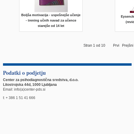
Boljša motivacija - uspešnejše učenje
Eysenck
- trening učnih navad za učence
(revi
starejše od 14 let
Stran 1 od 10
Prvi
Prejšni
Podatki o podjetju
Center za psihodiagnostična sredstva, d.o.o.
Litostrojska 44d, 1000 Ljubljana
Email: info(a)center-pds.si
t: + 386 1 51 41 666