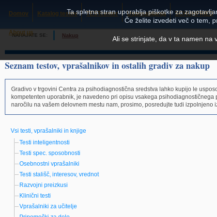
Ta spletna stran uporablja piškotke za zagotavljan
Domov
Katalog testov
TESTcenter
Usposabljanja
SCHUHFRIED
Če želite izvedeti več o tem, 
About us
NAHAJATE SE:
Nakup
Ali se strinjate, da v ta namen na
Seznam testov, vprašalnikov in ostalih gradiv za nakup
Gradivo v trgovini Centra za psihodiagnostična sredstva lahko kupijo le usposo
kompetenten uporabnik, je navedeno pri opisu vsakega psihodiagnostičnega 
naročilu na vašem delovnem mestu nam, prosimo, posredujte tudi izpolnjeno i
Vsi testi, vprašalniki in knjige
Testi inteligentnosti
Testi spec. sposobnosti
Osebnostni vprašalniki
Testi stališč, interesov, vrednot
Razvojni preizkusi
Klinični testi
Vprašalniki za učitelje