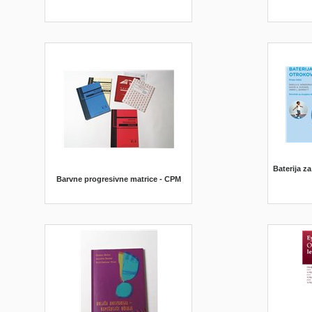
Baterija z
Barvne progresivne matrice - CPM