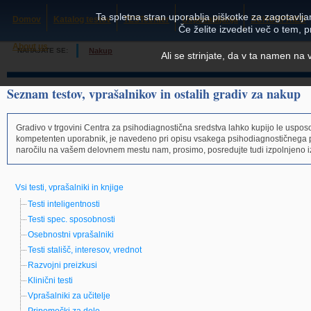
Ta spletna stran uporablja piškotke za zagotavljan
Domov
Katalog testov
TESTcenter
Usposabljanja
SCHUHFRIED
Če želite izvedeti več o tem, 
About us
NAHAJATE SE:
Nakup
Ali se strinjate, da v ta namen na
Seznam testov, vprašalnikov in ostalih gradiv za nakup
Gradivo v trgovini Centra za psihodiagnostična sredstva lahko kupijo le usposo
kompetenten uporabnik, je navedeno pri opisu vsakega psihodiagnostičnega 
naročilu na vašem delovnem mestu nam, prosimo, posredujte tudi izpolnjeno i
Vsi testi, vprašalniki in knjige
Testi inteligentnosti
Testi spec. sposobnosti
Osebnostni vprašalniki
Testi stališč, interesov, vrednot
Razvojni preizkusi
Klinični testi
Vprašalniki za učitelje