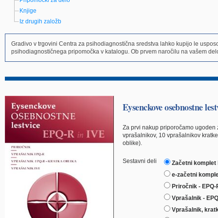
Pripomočki za delo
Knjige
Iz drugih založb
Gradivo v trgovini Centra za psihodiagnostična sredstva lahko kupijo le uspo
psihodiagnostičnega pripomočka v katalogu. Ob prvem naročilu na vašem delo
Eysenckove osebnostne lest
Za prvi nakup priporočamo ugoden za
vprašalnikov, 10 vprašalnikov kratke
oblike).
Sestavni deli
Začetni komplet
e-začetni kompl
Priročnik - EPQ-R
Vprašalnik - EPQ
Vprašalnik, krat