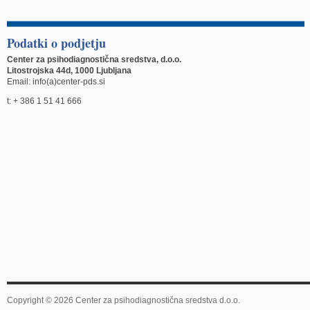
Podatki o podjetju
Center za psihodiagnostična sredstva, d.o.o.
Litostrojska 44d, 1000 Ljubljana
Email: info(a)center-pds.si
t: + 386 1 51 41 666
Copyright © 2026 Center za psihodiagnostična sredstva d.o.o.