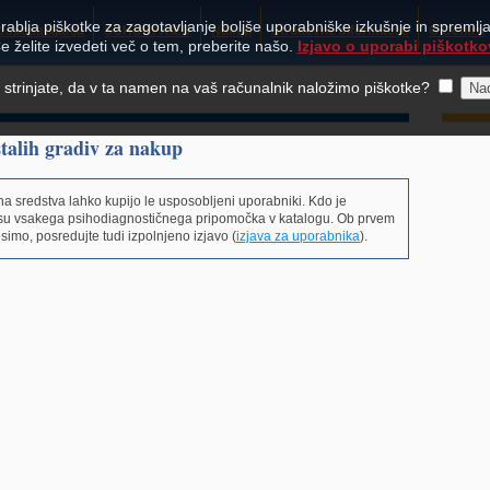
rablja piškotke za zagotavljanje boljše uporabniške izkušnje in spremljan
Usposabljanja
SCHUHFRIED
Nakup
Strokovne informacije
O Centru
e želite izvedeti več o tem, preberite našo.
Izjavo o uporabi piškotko
e strinjate, da v ta namen na vaš računalnik naložimo piškotke?
stalih gradiv za nakup
na sredstva lahko kupijo le usposobljeni uporabniki. Kdo je
isu vsakega psihodiagnostičnega pripomočka v katalogu. Ob prvem
mo, posredujte tudi izpolnjeno izjavo (
izjava za uporabnika
).