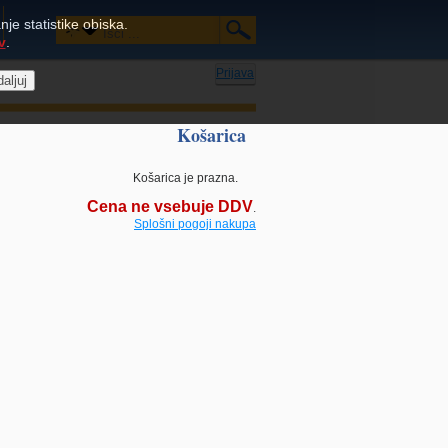
je statistike obiska.
v
.
Prijava
Košarica
Košarica je prazna.
Cena ne vsebuje DDV
.
Splošni pogoji nakupa