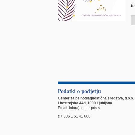
Ko
Podatki o podjetju
Center za psihodiagnostična sredstva, d.o.o.
Litostrojska 44d, 1000 Ljubljana
Email: info(a)center-pds.si
t: + 386 1 51 41 666