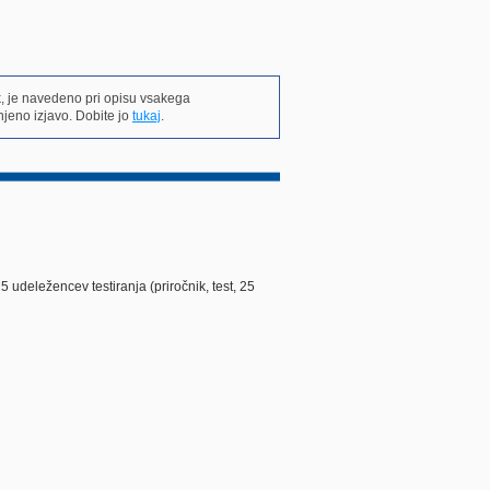
k, je navedeno pri opisu vsakega
jeno izjavo. Dobite jo
tukaj
.
udeležencev testiranja (priročnik, test, 25