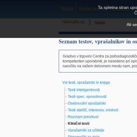
Ta spletna stran upo
Domov
Katalog testov
TESTcenter
Č
About us
NAHAJATE SE:
Nakup
Ali s
Seznam testov, vprašalnikov in o
Gradivo v trgovini Centra za psihodiagnostič
kompetenten uporabnik, je navedeno pri op
naročilu na vašem delovnem mestu nam, prosi
Vsi testi, vprašalniki in knjige
Testi inteligentnosti
Testi spec. sposobnosti
Osebnostni vprašalniki
Testi stališč, interesov, vrednot
Razvojni preizkusi
Klinični testi
Vprašalniki za učitelje