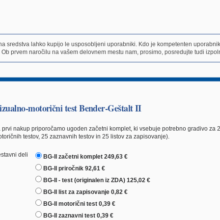
čna sredstva lahko kupijo le usposobljeni uporabniki. Kdo je kompetenten uporabni
 Ob prvem naročilu na vašem delovnem mestu nam, prosimo, posredujte tudi izpoln
izualno-motorični test Bender-Geštalt II
 prvi nakup priporočamo ugoden začetni komplet, ki vsebuje potrebno gradivo za 25 
toričnih testov, 25 zaznavnih testov in 25 listov za zapisovanje).
stavni deli
BG-II začetni komplet 249,63 €
BG-II priročnik 92,61 €
BG-II - test (originalen iz ZDA) 125,02 €
BG-II list za zapisovanje 0,82 €
BG-II motorični test 0,39 €
BG-II zaznavni test 0,39 €