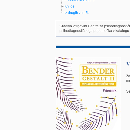
Pripomočki za delo
Knjige
Iz drugih založb
Gradivo v trgovini Centra za psihodiagnosti
psihodiagnostičnega pripomočka v katalogu.
V
Za
mo
Se