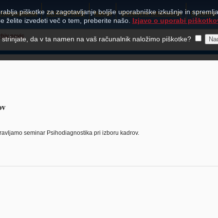
rablja piškotke za zagotavljanje boljše uporabniške izkušnje in spremljan
Usposabljanja
SCHUHFRIED
Nakup
Strokovne informacije
O Centru
e želite izvedeti več o tem, preberite našo.
Izjavo o uporabi piškotko
rhiv novic
e strinjate, da v ta namen na vaš računalnik naložimo piškotke?
ov
ipravljamo seminar Psihodiagnostika pri izboru kadrov.