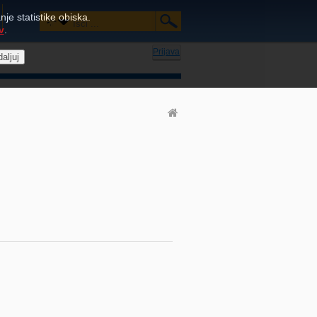
je statistike obiska.
v
.
Prijava