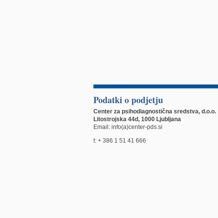
Podatki o podjetju
Center za psihodiagnostična sredstva, d.o.o.
Litostrojska 44d, 1000 Ljubljana
Email: info(a)center-pds.si
t: + 386 1 51 41 666