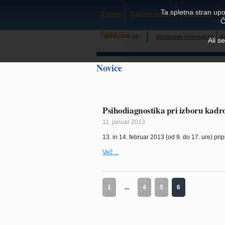
Ta spletna stran upo
Domov
Katalog testov
TESTcenter
Č
About us
NAHAJATE SE:
Strokovne informacije
A
Ali s
Novice
Psihodiagnostika pri izboru kadr
11. januar 2013
13. in 14. februar 2013 (od 9. do 17. ure) pr
Več ...
1
...
4
5
6