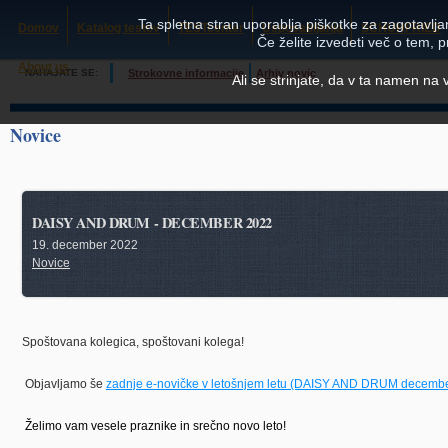
Ta spletna stran uporablja piškotke za zagotavljan
Domov
Katalog testov
TESTcenter
Usposabljanja
SCHUHFRIED
Če želite izvedeti več o tem, 
About us
NAHAJATE SE:
Strokovne informacije
Arhiv novic
Ali se strinjate, da v ta namen na
Novice
DAISY AND DRUM - DECEMBER 2022
19. december 2022
Novice
Spoštovana kolegica, spoštovani kolega!
Objavljamo še
zadnje e-novičke v letošnjem letu (DAISY AND DRUM decembe
Želimo vam
vesele praznike in srečno novo leto!