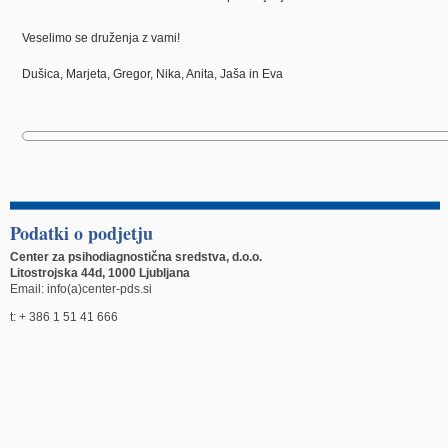
Veselimo se druženja z vami!
Dušica, Marjeta, Gregor, Nika, Anita, Jaša in Eva
Podatki o podjetju
Center za psihodiagnostična sredstva, d.o.o.
Litostrojska 44d, 1000 Ljubljana
Email: info(a)center-pds.si
t: + 386 1 51 41 666