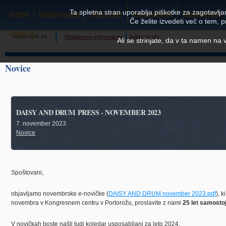
Ta spletna stran uporablja piškotke za zagotavljan
Domov
Katalog testov
TESTcenter
Usposabljanja
SCHUHFRIED
Če želite izvedeti več o tem, 
About us
NAHAJATE SE:
Strokovne informacije
Arhiv novic
Ali se strinjate, da v ta namen na
Novice
DAISY AND DRUM PRESS - NOVEMBER 2023
7. november 2023
Novice
Spoštovani,
objavljamo novembrske e-novičke (
DAISY AND DRUM november 2023.pdf
), 
novembra v Kongresnem centru v Portorožu, proslavite z nami
25 let samosto
V novičkah boste našli tudi koledar usposabljanj za leto 2024.