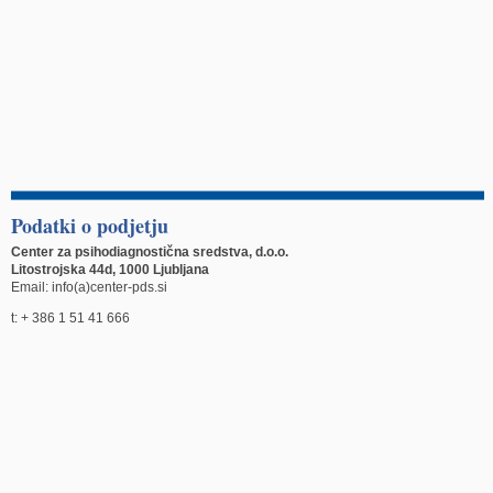
Podatki o podjetju
Center za psihodiagnostična sredstva, d.o.o.
Litostrojska 44d, 1000 Ljubljana
Email: info(a)center-pds.si
t: + 386 1 51 41 666