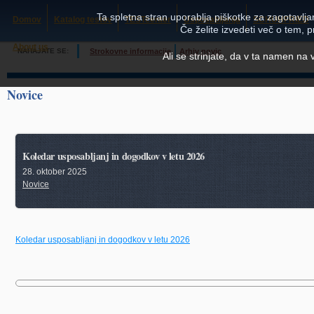
Ta spletna stran uporablja piškotke za zagotavljan
Domov
Katalog testov
TESTcenter
Usposabljanja
SCHUHFRIED
Če želite izvedeti več o tem, 
About us
NAHAJATE SE:
Strokovne informacije
Arhiv novic
Ali se strinjate, da v ta namen na
Novice
Koledar usposabljanj in dogodkov v letu 2026
28. oktober 2025
Novice
Koledar usposabljanj in dogodkov v letu 2026