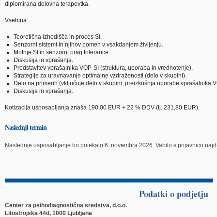
diplomirana delovna terapevtka.
Vsebina:
Teoretična izhodišča in proces SI.
Senzorni sistemi in njihov pomen v vsakdanjem življenju.
Motnje SI in senzorni prag tolerance.
Diskusija in vprašanja.
Predstavitev vprašalnika VOP-SI (struktura, uporaba in vrednotenje).
Strategije za uravnavanje optimalne vzdraženosti (delo v skupini).
Delo na primerih (vključuje delo v skupini, preizkušnja uporabe vprašalnika 
Diskusija in vprašanja.
Kotizacija usposabljanja znaša 190,00 EUR + 22 % DDV (tj. 231,80 EUR).
Naslednji termin
Naslednje usposabljanje bo potekalo 6. novembra 2026. Vabilo s prijavnico naj
Podatki o podjetju
Center za psihodiagnostična sredstva, d.o.o.
Litostrojska 44d, 1000 Ljubljana