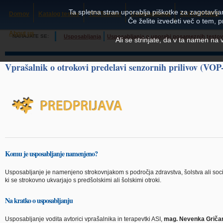
Ta spletna stran uporablja piškotke za zagotavljan
Domov
Katalog testov
TESTcenter
Usposabljanja
SCHUHFRIED
Če želite izvedeti več o tem, 
About us
NAHAJATE SE:
Usposabljanja
Usposabljanja o uporabi posameznih testov i
Ali se strinjate, da v ta namen na
Vprašalnik o otrokovi predelavi senzornih prilivov (VOP
Komu je usposabljanje namenjeno?
Usposabljanje je namenjeno strokovnjakom s področja zdravstva, šolstva ali socia
ki se strokovno ukvarjajo s predšolskimi ali šolskimi otroki.
Na kratko o usposabljanju
Usposabljanje vodita avtorici vprašalnika in terapevtki ASI,
mag. Nevenka Griča